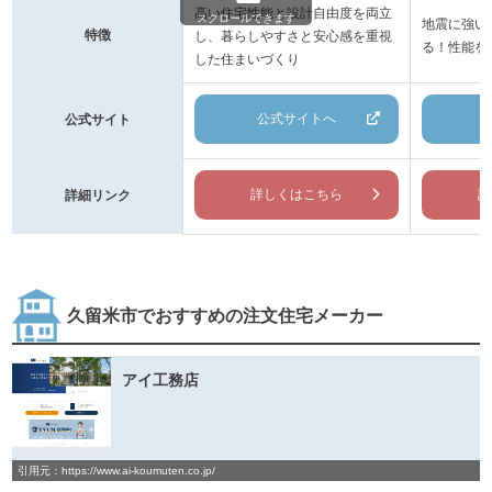
高い住宅性能と設計自由度を両立
スクロールできます
地震に強い
特徴
し、暮らしやすさと安心感を重視
る！性能を
した住まいづくり
公式サイトへ
公式サイト
詳しくはこちら
詳
詳細リンク
久留米市でおすすめの注文住宅メーカー
アイ工務店
引用元：https://www.ai-koumuten.co.jp/