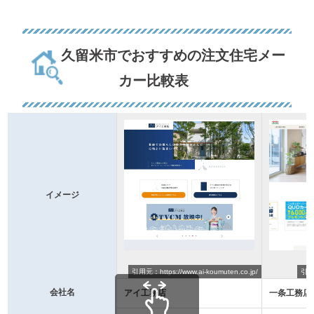
久留米市でおすすめの注文住宅メー
カー比較表
イメージ
引用元：https://www.ai-koumuten.co.jp/
引用元
会社名
アイ工務店
一条工務店