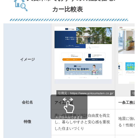
カー比較表
イメージ
引用元：https://www.ai-koumuten.co.jp/
引用元
会社名
アイ工務店
一条工務店
高い住宅性能と設計自由度を両立
スクロールできます
地震に強い
特徴
し、暮らしやすさと安心感を重視
る！性能を
した住まいづくり