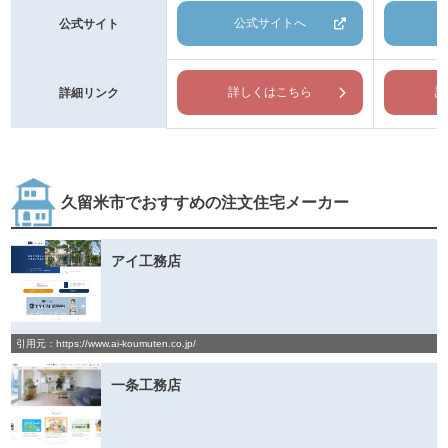
公式サイトへ
公式サイト
詳しくはこちら
詳
詳細リンク
久留米市でおすすめの注文住宅メーカー
アイ工務店
引用元：https://www.ai-koumuten.co.jp/
一条工務店