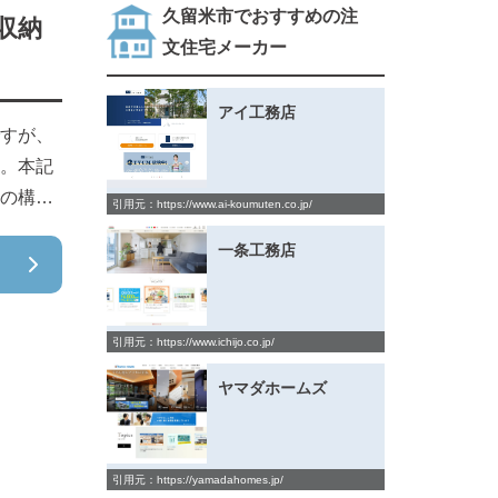
久留米市でおすすめの注
収納
文住宅メーカー
アイ工務店
すが、
。本記
の構…
引用元：https://www.ai-koumuten.co.jp/
一条工務店
引用元：https://www.ichijo.co.jp/
ヤマダホームズ
引用元：https://yamadahomes.jp/