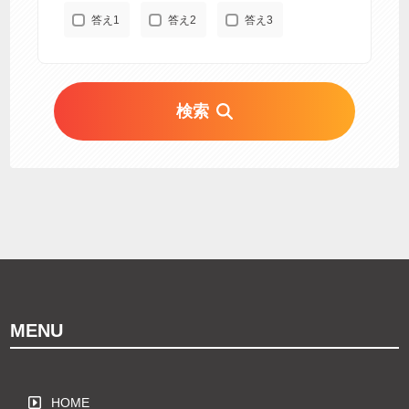
答え1
答え2
答え3
検索
MENU
HOME